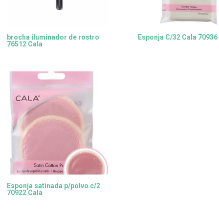
brocha iluminador de rostro
Esponja C/32 Cala 70936
76512 Cala
Esponja satinada p/polvo c/2
70922 Cala