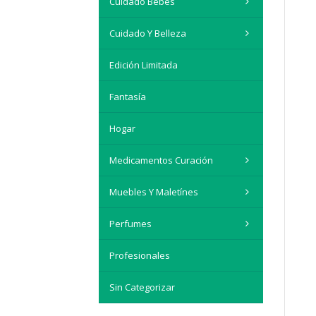
Cuidado Bebés
Cuidado Y Belleza
Edición Limitada
Fantasía
Hogar
Medicamentos Curación
Muebles Y Maletínes
Perfumes
Profesionales
Sin Categorizar