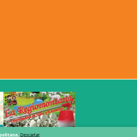
politana.
Descartar