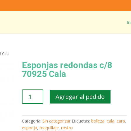
In
5 Cala
Esponjas redondas c/8
70925 Cala
Esponjas
Agregar al pedido
redondas
c/8
70925
Cala
Categoría:
Sin categorizar
Etiquetas:
belleza
,
cala
,
cara
,
cantidad
esponja
,
maquillaje
,
rostro