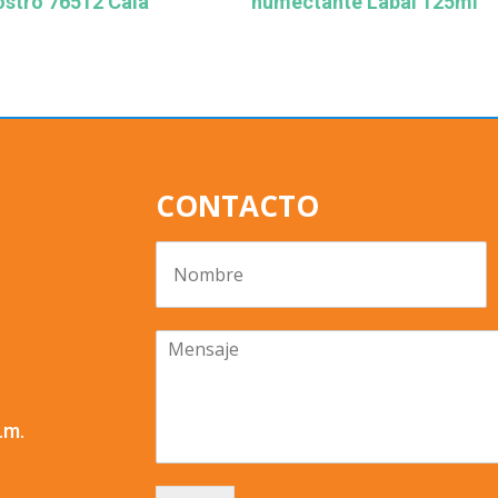
ostro 76512 Cala
humectante Labal 125ml
CONTACTO
.m.