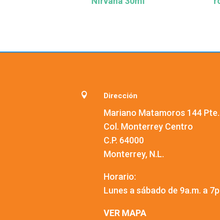
Nirvana 30ml
r

Dirección
Mariano Matamoros 144 Pte.
Col. Monterrey Centro
C.P. 64000
Monterrey, N.L.
Horario:
Lunes a sábado de 9a.m. a 7p
VER MAPA