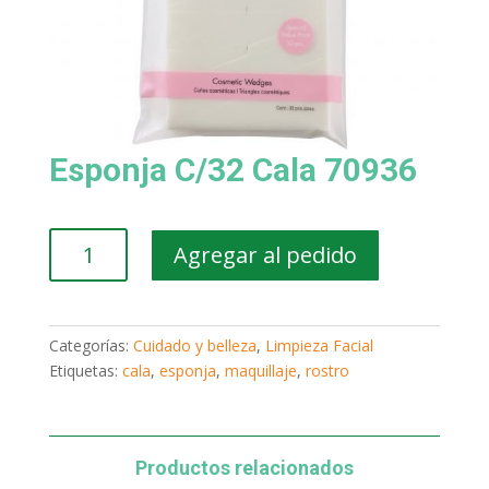
Esponja C/32 Cala 70936
Esponja
Agregar al pedido
C/32
Cala
70936
cantidad
Categorías:
Cuidado y belleza
,
Limpieza Facial
Etiquetas:
cala
,
esponja
,
maquillaje
,
rostro
Productos relacionados