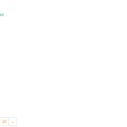
ml
20
→