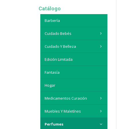
Catálogo
Barbería
Cuidado Bebés
Cuidado Y Belleza
Edición Limitada
Fantasía
Hogar
Medicamentos Curación
Muebles Y Maletínes
Perfumes