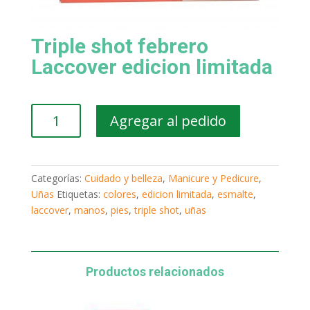
Triple shot febrero
Laccover edicion limitada
Triple
Agregar al pedido
shot
febrero
Laccover
edicion
Categorías:
Cuidado y belleza
,
Manicure y Pedicure
,
limitada
Uñas
Etiquetas:
colores
,
edicion limitada
,
esmalte
,
cantidad
laccover
,
manos
,
pies
,
triple shot
,
uñas
Productos relacionados