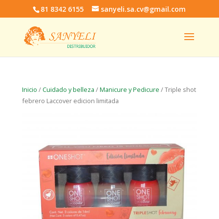
81 8342 6155
sanyeli.sa.cv@gmail.com
Inicio
/
Cuidado y belleza
/
Manicure y Pedicure
/ Triple shot
febrero Laccover edicion limitada