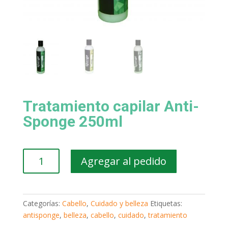
Tratamiento capilar Anti-
Sponge 250ml
Tratamiento
Agregar al pedido
capilar
Anti-
Sponge
250ml
Categorías:
Cabello
,
Cuidado y belleza
Etiquetas:
cantidad
antisponge
,
belleza
,
cabello
,
cuidado
,
tratamiento