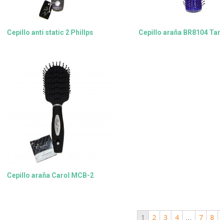
Cepillo anti static 2 Phillps
Cepillo araña BR8104 Ta
Cepillo araña Carol MCB-2
1
2
3
4
…
7
8