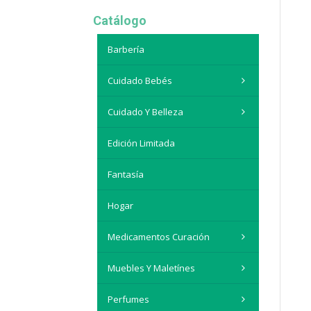
Catálogo
Barbería
Cuidado Bebés
Cuidado Y Belleza
Edición Limitada
Fantasía
Hogar
Medicamentos Curación
Muebles Y Maletínes
Perfumes