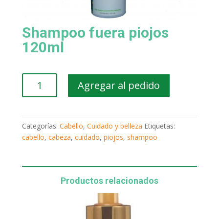
Shampoo fuera piojos
120ml
Shampoo
Agregar al pedido
fuera
piojos
120ml
cantidad
Categorías:
Cabello
,
Cuidado y belleza
Etiquetas:
cabello
,
cabeza
,
cuidado
,
piojos
,
shampoo
Productos relacionados