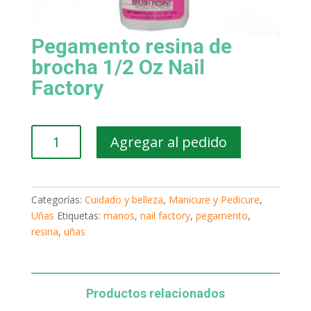
Pegamento resina de
brocha 1/2 Oz Nail
Factory
Pegamento
Agregar al pedido
resina
de
brocha
1/2
Categorías:
Cuidado y belleza
,
Manicure y Pedicure
,
Oz
Uñas
Etiquetas:
manos
,
nail factory
,
pegamento
,
Nail
resina
,
uñas
Factory
cantidad
Productos relacionados