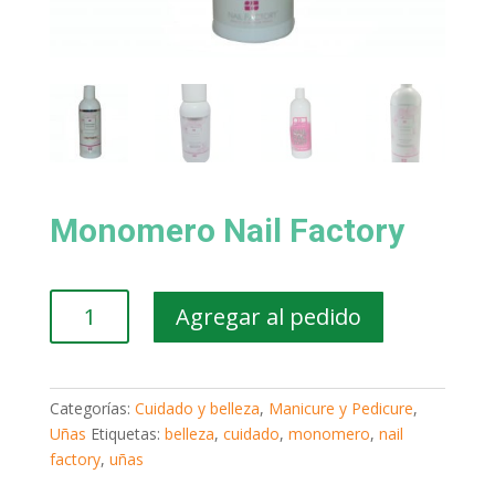
Monomero Nail Factory
Monomero
Agregar al pedido
Nail
Factory
cantidad
Categorías:
Cuidado y belleza
,
Manicure y Pedicure
,
Uñas
Etiquetas:
belleza
,
cuidado
,
monomero
,
nail
factory
,
uñas