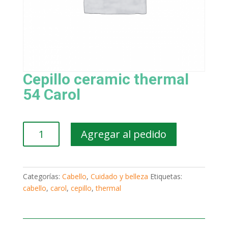
Cepillo ceramic thermal
54 Carol
Cepillo
Agregar al pedido
ceramic
thermal
54
Carol
Categorías:
Cabello
,
Cuidado y belleza
Etiquetas:
cantidad
cabello
,
carol
,
cepillo
,
thermal