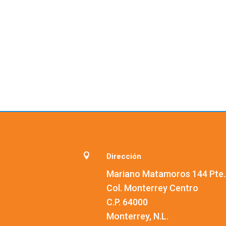

Dirección
Mariano Matamoros 144 Pte.
Col. Monterrey Centro
C.P. 64000
Monterrey, N.L.