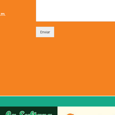
.m.
Enviar