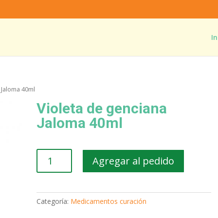
In
 Jaloma 40ml
Violeta de genciana
Jaloma 40ml
Violeta
Agregar al pedido
de
genciana
Jaloma
40ml
Categoría:
Medicamentos curación
cantidad