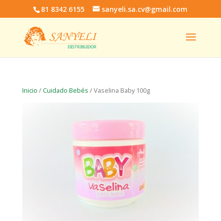
81 8342 6155
sanyeli.sa.cv@gmail.com
Inicio
/
Cuidado Bebés
/ Vaselina Baby 100g