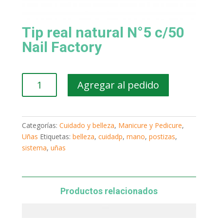
Tip real natural N°5 c/50
Nail Factory
Tip
Agregar al pedido
real
natural
N°5
c/50
Categorías:
Cuidado y belleza
,
Manicure y Pedicure
,
Nail
Uñas
Etiquetas:
belleza
,
cuidadp
,
mano
,
postizas
,
Factory
sistema
,
uñas
cantidad
Productos relacionados