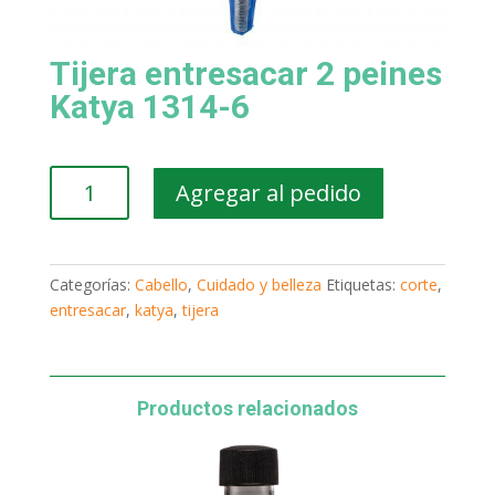
Tijera entresacar 2 peines
Katya 1314-6
Tijera
Agregar al pedido
entresacar
2
peines
Katya
Categorías:
Cabello
,
Cuidado y belleza
Etiquetas:
corte
,
1314-
entresacar
,
katya
,
tijera
6
cantidad
Productos relacionados