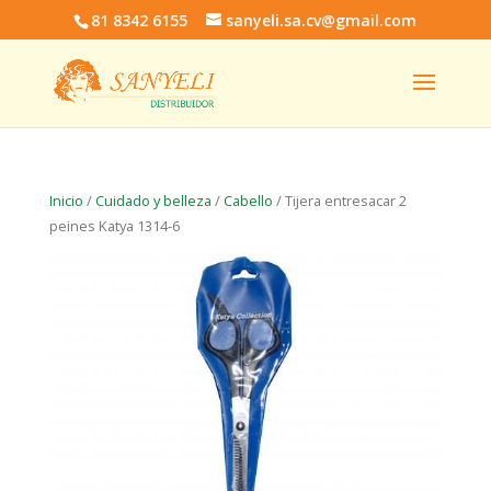
81 8342 6155
sanyeli.sa.cv@gmail.com
Inicio
/
Cuidado y belleza
/
Cabello
/ Tijera entresacar 2
peines Katya 1314-6