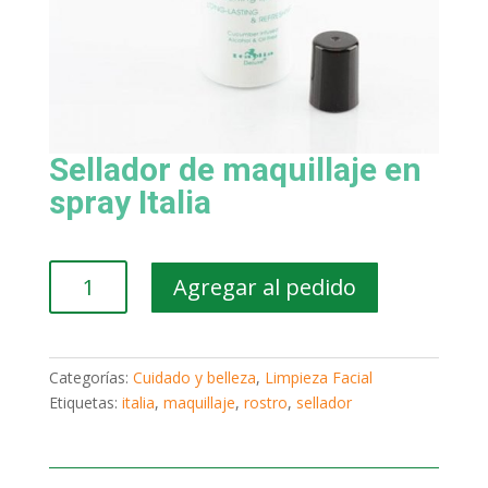
Sellador de maquillaje en
spray Italia
Sellador
Agregar al pedido
de
maquillaje
en
spray
Categorías:
Cuidado y belleza
,
Limpieza Facial
Italia
Etiquetas:
italia
,
maquillaje
,
rostro
,
sellador
cantidad