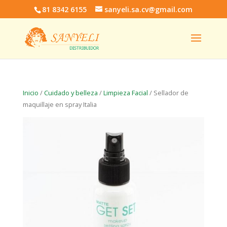
81 8342 6155
sanyeli.sa.cv@gmail.com
Inicio
/
Cuidado y belleza
/
Limpieza Facial
/ Sellador de
maquillaje en spray Italia