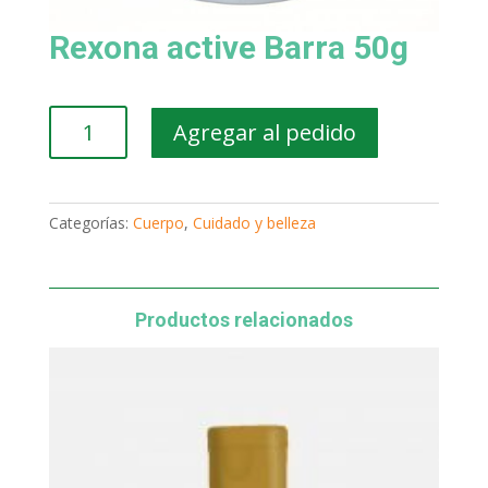
Rexona active Barra 50g
Rexona
Agregar al pedido
active
Barra
50g
cantidad
Categorías:
Cuerpo
,
Cuidado y belleza
Productos relacionados