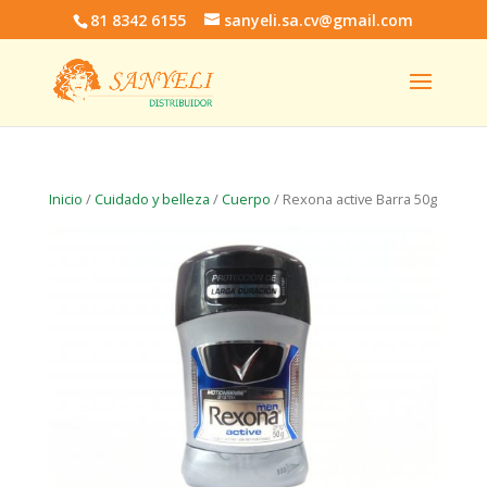
81 8342 6155
sanyeli.sa.cv@gmail.com
Inicio
/
Cuidado y belleza
/
Cuerpo
/ Rexona active Barra 50g