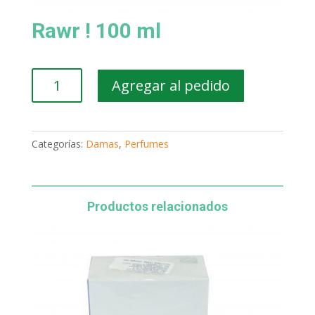
Rawr ! 100 ml
Rawr
Agregar al pedido
!
100
ml
cantidad
Categorías:
Damas
,
Perfumes
Productos relacionados