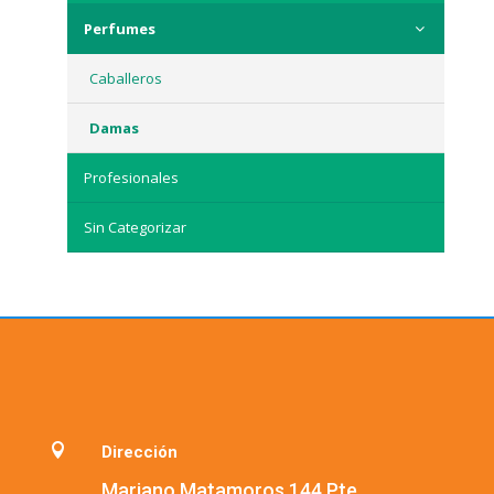
Perfumes
Caballeros
Damas
Profesionales
Sin Categorizar

Dirección
Mariano Matamoros 144 Pte.