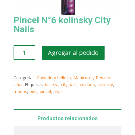
Pincel N°6 kolinsky City
Nails
Pincel
Agregar al pedido
N°6
kolinsky
City
Nails
Categorías:
Cuidado y belleza
,
Manicure y Pedicure
,
cantidad
Uñas
Etiquetas:
belleza
,
city nails
,
cuidado
,
kolinsky
,
manos
,
pies
,
pincel
,
uñas
Productos relacionados