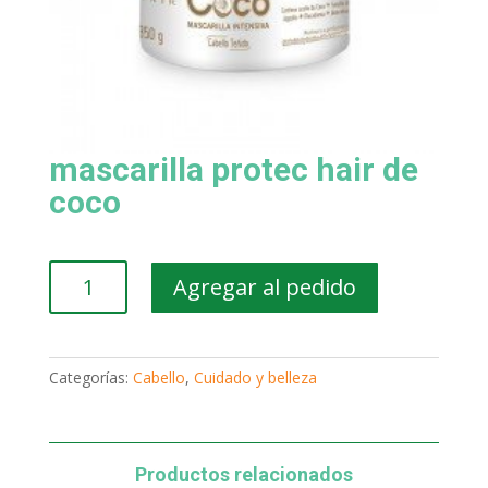
mascarilla protec hair de
coco
mascarilla
Agregar al pedido
protec
hair
de
coco
Categorías:
Cabello
,
Cuidado y belleza
cantidad
Productos relacionados