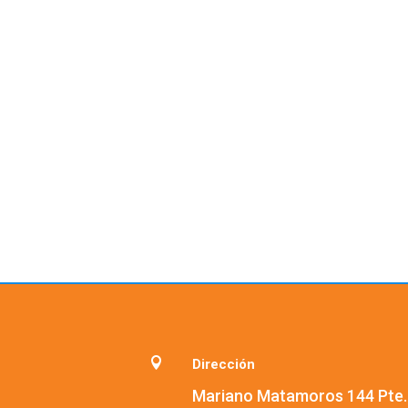

Dirección
Mariano Matamoros 144 Pte.