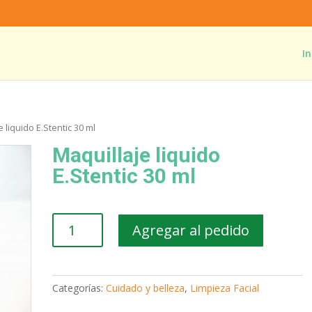
In
e liquido E.Stentic 30 ml
Maquillaje liquido
E.Stentic 30 ml
Maquillaje
Agregar al pedido
liquido
E.Stentic
30
ml
Categorías:
Cuidado y belleza
,
Limpieza Facial
cantidad