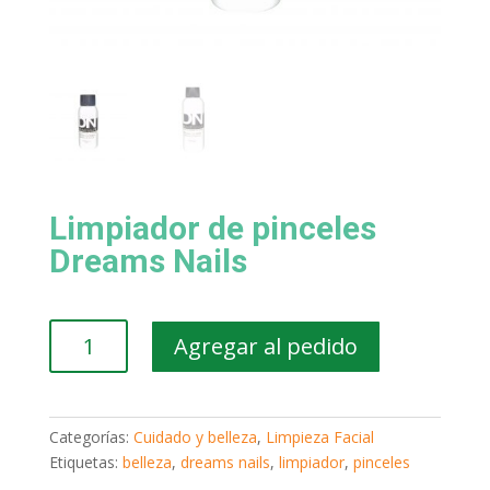
Limpiador de pinceles
Dreams Nails
Limpiador
Agregar al pedido
de
pinceles
Dreams
Nails
Categorías:
Cuidado y belleza
,
Limpieza Facial
cantidad
Etiquetas:
belleza
,
dreams nails
,
limpiador
,
pinceles