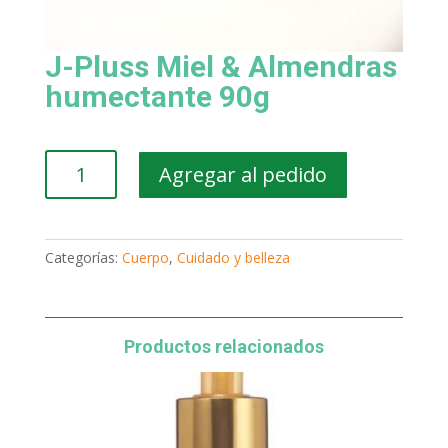
J-Pluss Miel & Almendras
humectante 90g
J-
Agregar al pedido
Pluss
Miel
&
Almendras
Categorías:
Cuerpo
,
Cuidado y belleza
humectante
90g
cantidad
Productos relacionados