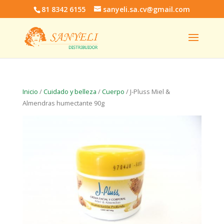
81 8342 6155
sanyeli.sa.cv@gmail.com
Inicio
/
Cuidado y belleza
/
Cuerpo
/ J-Pluss Miel &
Almendras humectante 90g