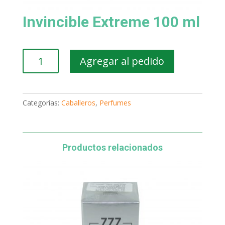
Invincible Extreme 100 ml
Invincible
Agregar al pedido
Extreme
100
ml
cantidad
Categorías:
Caballeros
,
Perfumes
Productos relacionados