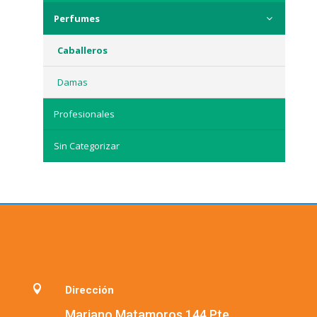
Perfumes
Caballeros
Damas
Profesionales
Sin Categorizar

Dirección
Mariano Matamoros 144 Pte.