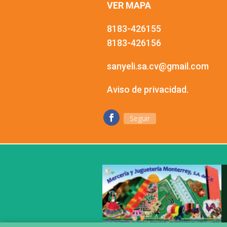
VER MAPA
8183-426155
8183-426156
sanyeli.sa.cv@gmail.com
Aviso de privacidad.
Seguir