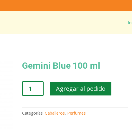
In
Gemini Blue 100 ml
Gemini
Agregar al pedido
Blue
100
ml
cantidad
Categorías:
Caballeros
,
Perfumes