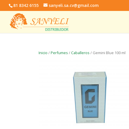
81 8342 6155
sanyeli.sa.cv@gmail.com
Inicio
/
Perfumes
/
Caballeros
/ Gemini Blue 100 ml