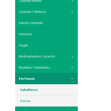
Cuidado Bebés
Cuidado Y Belleza
Edición Limitada
Fantasía
Hogar
Medicamentos Curación
Muebles Y Maletínes
Perfumes
Caballeros
Damas