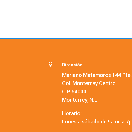

Dirección
Mariano Matamoros 144 Pte.
Col. Monterrey Centro
C.P. 64000
Monterrey, N.L.
Horario:
Lunes a sábado de 9a.m. a 7p