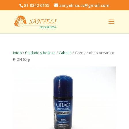
81 8342 6155
sanyeli.sa.cv@gmail.com
Inicio
/
Cuidado y belleza
/
Cabello
/ Garnier obao oceanico
R-ON 65 g