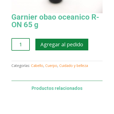
Garnier obao oceanico R-
ON 65 g
Garnier
Agregar al pedido
obao
oceanico
R-
ON
Categorías:
Cabello
,
Cuerpo
,
Cuidado y belleza
65
g
cantidad
Productos relacionados