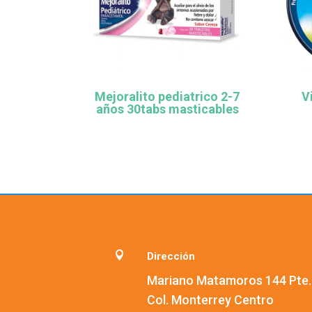
Mejoralito pediatrico 2-7
V
años 30tabs masticables

Dirección
Mariano Matamoros 144 Pte.
Col. Monterrey Centro