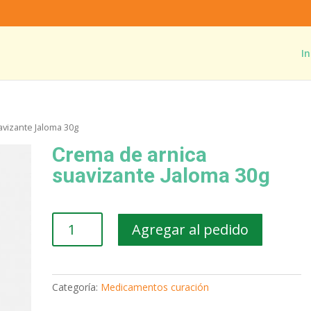
In
avizante Jaloma 30g
Crema de arnica
suavizante Jaloma 30g
Crema
Agregar al pedido
de
arnica
suavizante
Jaloma
Categoría:
Medicamentos curación
30g