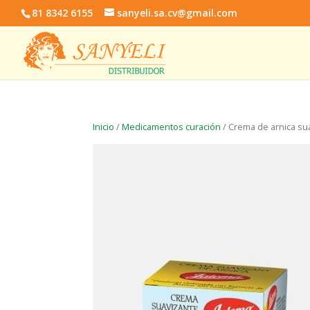
81 8342 6155
sanyeli.sa.cv@gmail.com
Inicio
/
Medicamentos curación
/ Crema de arnica su