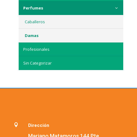
Perfumes
Caballeros
Damas
Profesionales
Sin Categorizar

Dirección
Mariano Matamoros 144 Pte.