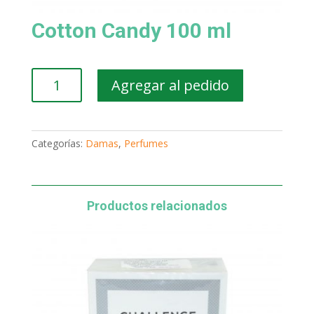
Cotton Candy 100 ml
Cotton
Agregar al pedido
Candy
100
ml
cantidad
Categorías:
Damas
,
Perfumes
Productos relacionados