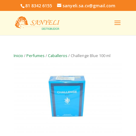
81 8342 6155
sanyeli.sa.cv@gmail.com
Inicio
/
Perfumes
/
Caballeros
/ Challenge Blue 100 ml