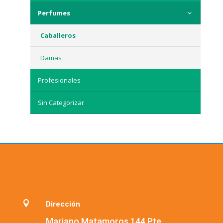
Perfumes
Caballeros
Damas
Profesionales
Sin Categorizar

Dirección
Mariano Matamoros 144 Pte.