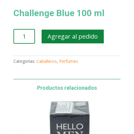
Challenge Blue 100 ml
Challenge
Agregar al pedido
Blue
100
ml
cantidad
Categorías:
Caballeros
,
Perfumes
Productos relacionados