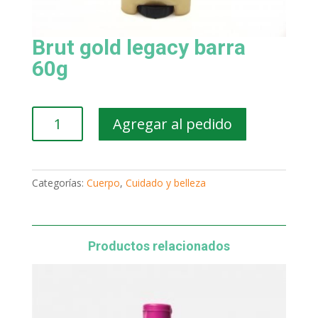
Brut gold legacy barra
60g
Brut
Agregar al pedido
gold
legacy
barra
60g
Categorías:
Cuerpo
,
Cuidado y belleza
cantidad
Productos relacionados