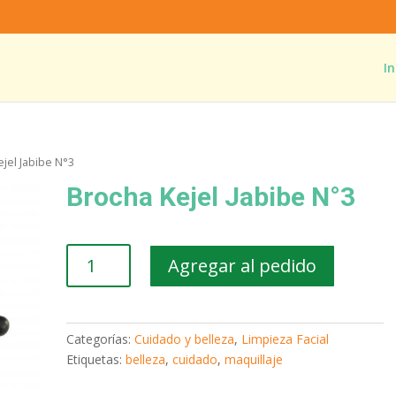
In
jel Jabibe N°3
Brocha Kejel Jabibe N°3
Brocha
Agregar al pedido
Kejel
Jabibe
N°3
cantidad
Categorías:
Cuidado y belleza
,
Limpieza Facial
Etiquetas:
belleza
,
cuidado
,
maquillaje