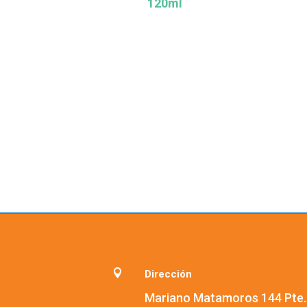
120ml

Dirección
Mariano Matamoros 144 Pte.