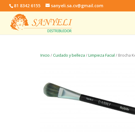
81 8342 6155
sanyeli.sa.cv@gmail.com
Inicio
/
Cuidado y belleza
/
Limpieza Facial
/ Brocha Ke