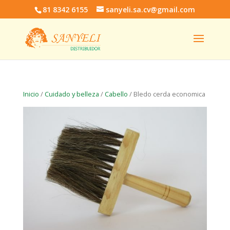
81 8342 6155
sanyeli.sa.cv@gmail.com
Inicio
/
Cuidado y belleza
/
Cabello
/ Bledo cerda economica