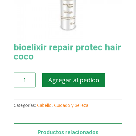
bioelixir repair protec hair
coco
bioelixir
Agregar al pedido
repair
protec
hair
coco
Categorías:
Cabello
,
Cuidado y belleza
cantidad
Productos relacionados