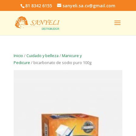
81 8342 6155
sanyeli.sa.cv@gmail.com
Inicio
/
Cuidado y belleza
/
Manicure y
Pedicure
/ bicarbonato de sodio puro 100g