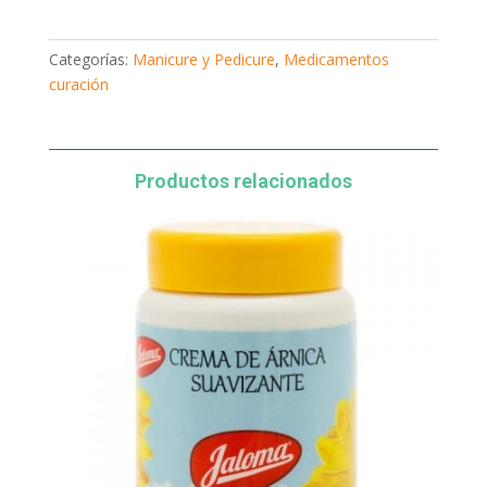
sodio
puro
100g
Categorías:
Manicure y Pedicure
,
Medicamentos
cantidad
curación
Productos relacionados