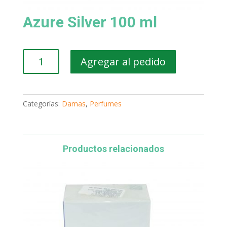
Azure Silver 100 ml
Azure
Agregar al pedido
Silver
100
ml
cantidad
Categorías:
Damas
,
Perfumes
Productos relacionados