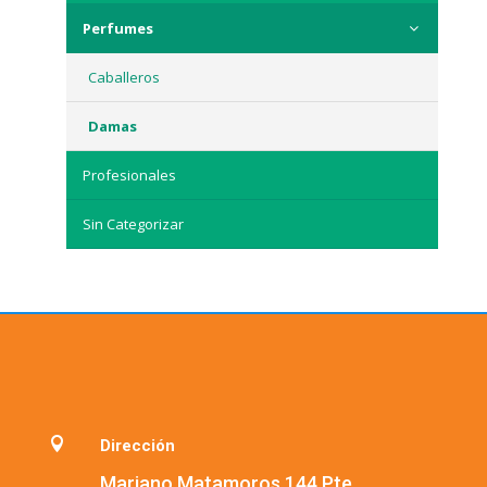
Perfumes
Caballeros
Damas
Profesionales
Sin Categorizar

Dirección
Mariano Matamoros 144 Pte.