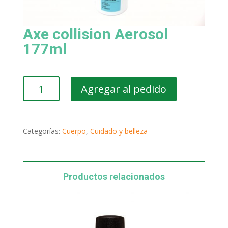
Axe collision Aerosol
177ml
Axe
Agregar al pedido
collision
Aerosol
177ml
cantidad
Categorías:
Cuerpo
,
Cuidado y belleza
Productos relacionados