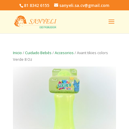
81 8342 6155
sanyeli.sa.cv@gmail.com
Inicio
/
Cuidado Bebés
/
Accesorios
/ Avant tikies colors
Verde 8 Oz