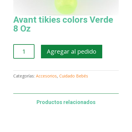
Avant tikies colors Verde
8 Oz
Avant
Agregar al pedido
tikies
colors
Verde
8
Categorías:
Accesorios
,
Cuidado Bebés
Oz
cantidad
Productos relacionados