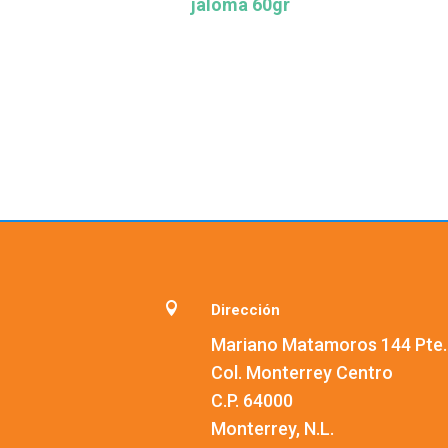
jaloma 60gr

Dirección
Mariano Matamoros 144 Pte.
Col. Monterrey Centro
C.P. 64000
Monterrey, N.L.