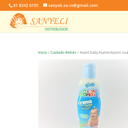
81 8342 6155
sanyeli.sa.cv@gmail.com
Inicio
/
Cuidado Bebés
/ Avant baby humectacion su