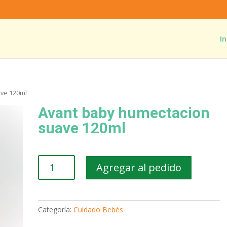
In
ave 120ml
Avant baby humectacion
suave 120ml
Avant
Agregar al pedido
baby
humectacion
suave
120ml
Categoría:
Cuidado Bebés
cantidad