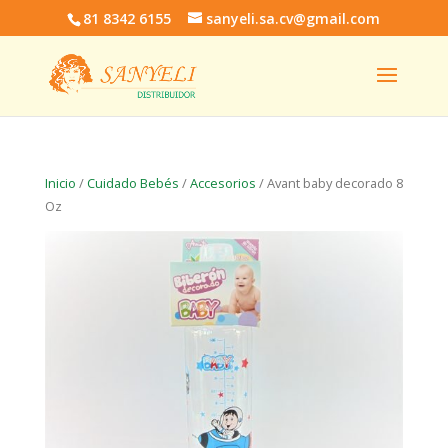
81 8342 6155
sanyeli.sa.cv@gmail.com
Inicio
/
Cuidado Bebés
/
Accesorios
/ Avant baby decorado 8
Oz