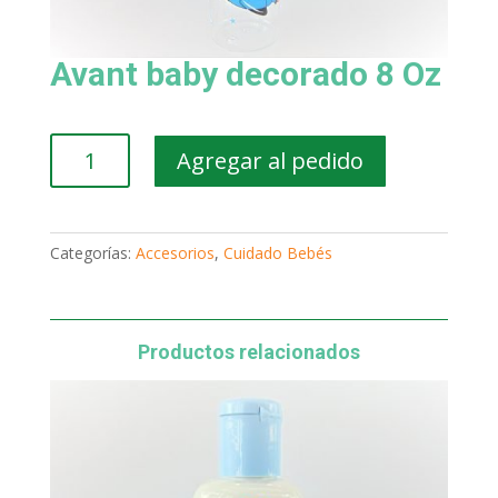
Avant baby decorado 8 Oz
Avant
Agregar al pedido
baby
decorado
8
Oz
Categorías:
Accesorios
,
Cuidado Bebés
cantidad
Productos relacionados